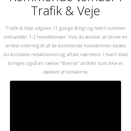
Trafik & Veje
Trafik & Veje udgives 11 gange årligt og hvert nummer
omhandler 1-2 hovedtemaer. Hvis du ønsker at skrive en
artikel omkring ét af de kommende hovedemner bedes
du kontakte
redaktionen
og aftale nærmere. I hvert blad
bringes også en række “diverse” artikler som ikke er
dækket af temaerne.